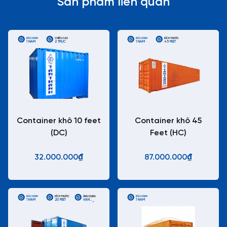
Sản phẩm liên quan
BẢO HÀNH
CHIỀU CAO
BẢO HÀNH
KÍCH THƯỚC
1 NĂM
2 TRỤC
1 NĂM
45 FEET
Container khô 10 feet
Container khô 45
(DC)
Feet (HC)
32.000.000₫
87.000.000₫
BẢO HÀNH
KÍCH THƯỚC
ỨNG DỤNG
BẢO HÀNH
1 NĂM
20 FEET
VẬN
1 NĂM
CHUYỂN
CONTAINER
TIÊU CHUẨN