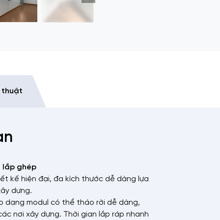
 thuật
an
 lắp ghép
t kế hiện đại, đa kích thước dễ dàng lựa
 xây dựng.
o dạng modul có thể tháo rời dễ dàng,
ác nơi xây dựng. Thời gian lắp ráp nhanh