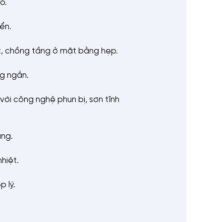
ao.
ển.
, chồng tầng ở mặt bằng hẹp.
ng ngắn.
 với công nghệ phun bị, sơn tĩnh
ụng.
hiệt.
p lý.