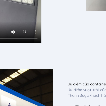
Ưu điểm của containe
Ưu điểm vượt trội củ
Thanh được khách hàn