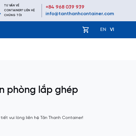
TƯ VẤN VỀ
+84 968 039 939
CONTAINER? LIÊN HỆ
info@tanthanhcontainer.com
CHÚNG TÔI
ệ
EN
VI
n phòng lắp ghép
 tiết vui lòng liên hệ Tân Thanh Container!