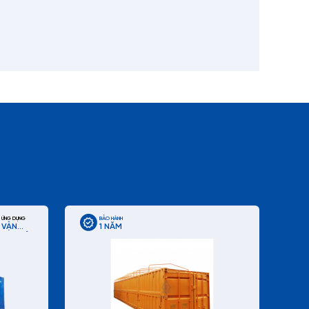
ỨNG DỤNG
BẢO HÀNH
VẬN
1 NĂM
CHUYỂN
CONTAINER
TIÊU
CHUẨN