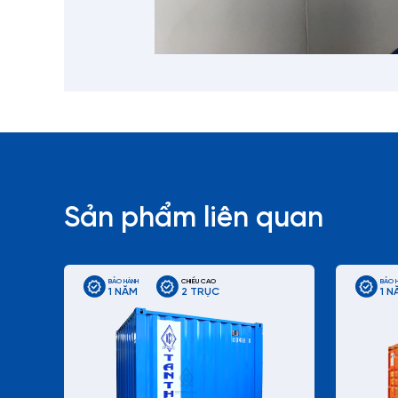
Sản phẩm liên quan
BẢO HÀNH
CHIỀU CAO
BẢO 
1 NĂM
2 TRỤC
1 N