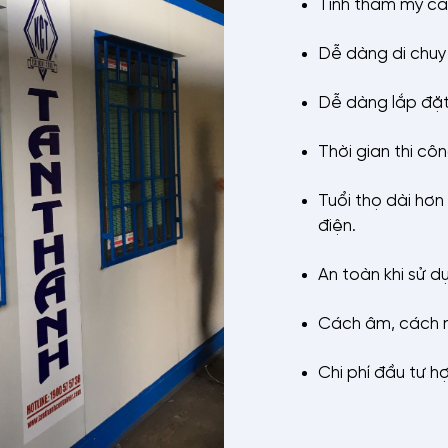
Tính thẩm mỹ c
Dễ dàng di chuy
Dễ dàng lắp đặt
Thời gian thi cô
Tuổi thọ dài hơn
điện.
An toàn khi sử d
Cách âm, cách n
Chi phí đầu tư hợ