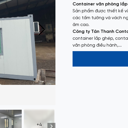
Container văn phòng lắp
Sản phẩm được thiết kế vữ
các tấm tường và vách ng
âm cao.
Công ty Tân Thanh Cont
container lắp ghép, conta
văn phòng điều hành,...
+4