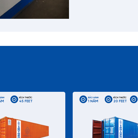
HÀNH
KÍCH THƯỚC
BẢO HÀNH
KÍCH THƯỚC
ĂM
45 FEET
1 NĂM
20 FEET