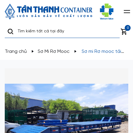
0
Trang chủ
Sơ Mi Rơ Mooc
Sơ mi Rơ mooc tải
(Chở xe, máy chuyên dùng) 30 Feet G32-LA-02