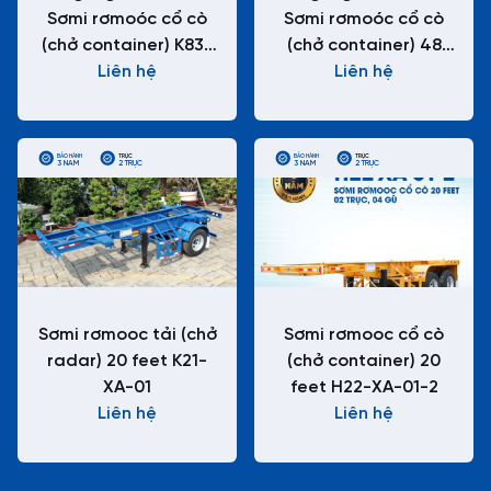
Sơmi rơmoóc cổ cò
Sơmi rơmoóc cổ cò
(chở container) K83-
(chở container) 48
Liên hệ
CC-01
feet K83-CC-01-1
Liên hệ
BẢO HÀNH
TRỤC
BẢO HÀNH
TRỤC
3 NĂM
2 TRỤC
3 NĂM
2 TRỤC
Sơmi rơmooc tải (chở
Sơmi rơmooc cổ cò
radar) 20 feet K21-
(chở container) 20
XA-01
feet H22-XA-01-2
Liên hệ
Liên hệ