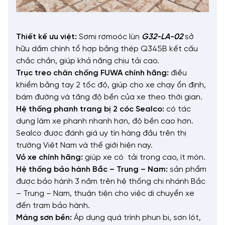
Thiết kế ưu việt:
Sơmi rơmoóc lùn
G32-LA-02
sở
hữu dầm chính tổ hợp bằng thép Q345B kết cấu
chắc chắn, giúp khả năng chịu tải cao.
Trục treo chân chống FUWA chính hãng:
điều
khiểm bằng tay 2 tốc độ, giúp cho xe chạy ổn định,
bám đường và tăng độ bền của xe theo thời gian.
Hệ thống phanh trang bị 2 cóc Sealco:
có tác
dụng làm xe phanh nhanh hơn, độ bền cao hơn.
Sealco được đánh giá uy tín hàng đầu trên thị
trường Việt Nam và thế giới hiện nay.
Vỏ xe chính hãng:
giúp xe có tải trọng cao, ít mòn.
Hệ thống bảo hành Bắc – Trung – Nam:
sản phẩm
được bảo hành 3 năm trên hệ thống chi nhánh Bắc
– Trung – Nam, thuận tiện cho việc di chuyển xe
đến trạm bảo hành.
Màng sơn bền:
Áp dụng quá trình phun bi, sơn lót,