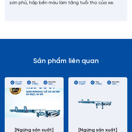
sơn phủ, hấp bền màu làm tăng tuổi thọ của xe.
Sản phẩm liên quan
BẢO HÀNH
TRỤC
ỨNG DỤNG
BẢO HÀNH
TRỤC
ỨNG DỤNG
3 NĂM
3 TRỤC
VẬN
3 NĂM
3 TRỤC
VẬN
CHUYỂN
CHUYỂN
CONTAINER
CONTAINER
LẠNH
LẠNH
ĐƯỜNG
ĐƯỜNG
DÀI
DÀI
[Ngừng sản xuất]
[Ngừng sản xuất]