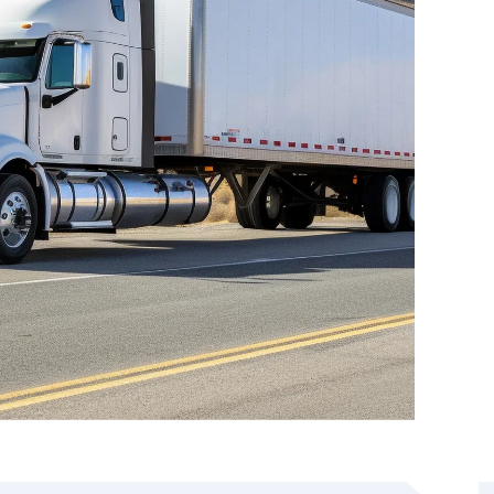
ích cỡ nhưng một số vẫn tuân thủ các tiêu chuẩn do Tổ
ầu điển hình được coi là an toàn.
et, rộng 8,2 feet và sâu 12,14 feet. Độ dày của tàu chở
.
600 US gallon (20.800 đến 43.900 L; 4.580 đến 9.660 imp
c
 diesel và dầu mỏ hóa lỏng hoặc khí đốt tự nhiên đến
iều loại hàng hóa lỏng như đường lỏng, mật đường, sữa,