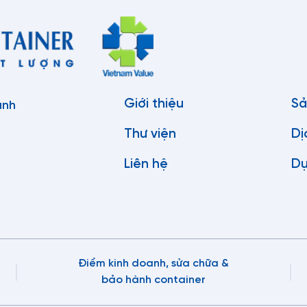
 mi rơ mooc bồn chở dầu hoặc xăng được cấu tạo bằng nhiều vật
uyển. Những vật liệu này bao gồm nhôm, thép cacbon, thép không gỉ
t số xe Sơ mi rơ mooc chở chất lỏng có thể chở nhiều sản phẩm c
ặc một số trường hợp hiếm có nhiều khoang bồn hơn. Điều này ch
 Sơ mi rơ mooc chở chất lỏng này thường được sử dụng để chở cá
 các sản phẩm cần thiết trong một chuyến đi.
Giới thiệu
Sả
anh
 giá Sơ mi rơ mooc bồn Xitec mới nhất
Thư viện
Dị
Liên hệ
Dự
rơ mooc bồn Xitec với đa dạng kích thước và tải trọng từ 20 fee
ui lòng Liên hệ với đội ngũ tư vấn Tân Thanh hoặc gọi số +84 968 03
iểm Sơ mi rơ mooc bồn Xitec Tân Thanh
iết kế ưu việt: Sơ mi rơ mooc bồn xitec Tân Thanh sở hữu dầm chí
Điểm kinh doanh, sửa chữa &
g chịu tải cao.
bảo hành container
ục treo và chân chống FUWA chính hãng: giúp cho xe chạy ổn định, 