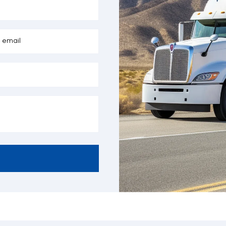
 thước Sơ mi rơ mooc bồn là bao nhiêu?
rơ mooc bồn có nhiều hình dạng và kích thước. Mặc dù có nhiều k
iêu chuẩn hóa Quốc tế (ISO) đặt ra, cung cấp các kích cỡ tàu chở d
 mi rơ mooc bồn chở dầu hoặc xăng điển hình có chiều dài 42,64 fe
 thường vào khoảng 0,195 inch. Đây là các kích thước tuân thủ ISO
 mi rơ mooc chở nhiên liệu lớn thường có sức chứa từ 5.500 đến 11.
)
năng vận chuyển của Sơ mi rơ mooc bồn Xite
 mi rơ mooc bồn Xitec lớn được sử dụng để vận chuyển xăng, dầu
c trạm chiết rót. Ngoài ra, Sơ mi rơ mooc bồn cũng vận chuyển nh
u, nước trái cây, nước và hóa chất công nghiệp.