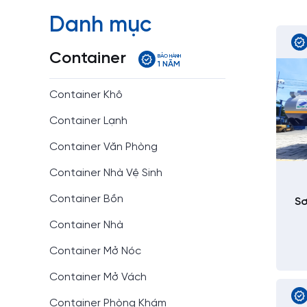
Danh mục
Container
BẢO HÀNH
1 NĂM
Container Khô
Container Lạnh
Container Văn Phòng
Container Nhà Vệ Sinh
Container Bồn
Sơ
Container Nhà
Container Mở Nóc
Container Mở Vách
Container Phòng Khám