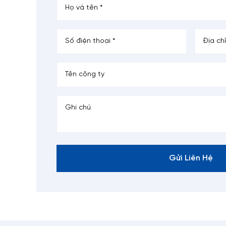
Kích
Sơ mi 
chức T
Sơ
dầu
Sơ
gal
Gửi Liên Hệ
Khả 
Sơ
cá
rượ