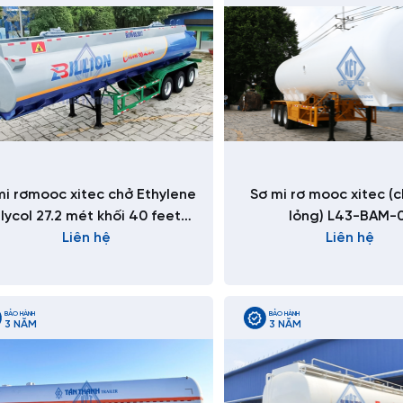
i rơmooc xitec chở Ethylene
Sơ mi rơ mooc xitec (
lycol 27.2 mét khối 40 feet
lỏng) L43-BAM-
K43-BE-01
Liên hệ
Liên hệ
BẢO HÀNH
BẢO HÀNH
3 NĂM
3 NĂM