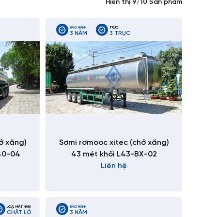
Hiển thị 9/10 Sản phẩm
BẢO HÀNH
TRỤC
3 NĂM
3 TRỤC
ở xăng)
Sơmi rơmooc xitec (chở xăng)
40-04
43 mét khối L43-BX-02
Liên hệ
LOẠI MẶT HÀNG CHUYÊN CHỞ
BẢO HÀNH
CHẤT LỎNG
3 NĂM