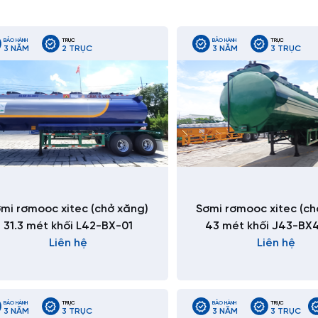
BẢO HÀNH
TRỤC
BẢO HÀNH
TRỤC
3 NĂM
2 TRỤC
3 NĂM
3 TRỤC
mi rơmooc xitec (chở xăng)
Sơmi rơmooc xitec (ch
31.3 mét khối L42-BX-01
43 mét khối J43-BX
Liên hệ
Liên hệ
BẢO HÀNH
TRỤC
BẢO HÀNH
TRỤC
3 NĂM
3 TRỤC
3 NĂM
3 TRỤC