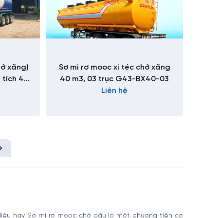
hở xăng)
Sơ mi rơ mooc xi téc chở xăng
 tích 43
40 m3, 03 trục G43-BX40-03
Liên hệ
liệu hay Sơ mi rơ mooc chở dầu là một phương tiện cơ