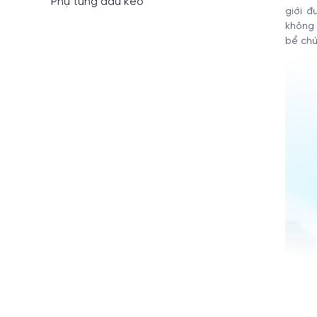
Phụ tùng đầu kéo
giới đ
không 
bể chứ