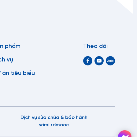
 liệu khác nhau tùy thuộc vào sản phẩm mà chúng vận
 và nhựa gia cố bằng sợi thủy tinh (FRP).
ùng một lúc do có thể chia khoang thành 2, 3, 4, 5, 6
o phép tăng số lượng tùy chọn phân phối. Những chiếc
c loại xăng khác nhau đến các trạm dịch vụ để chở tất
n phẩm
Theo dõi
ch vụ
 án tiêu biểu
t đến 60 feet. Để biết giá Sơ mi rơ mooc bồn Xitec mới
9 939 để được hỗ trợ tốt nhất!
nh tổ hợp bằng thép Q345B kết cấu chắc chắn, giúp khả
Dịch vụ sửa chữa & bảo hành
sơmi rơmooc
bám đường và bền bỉ theo thời gian.