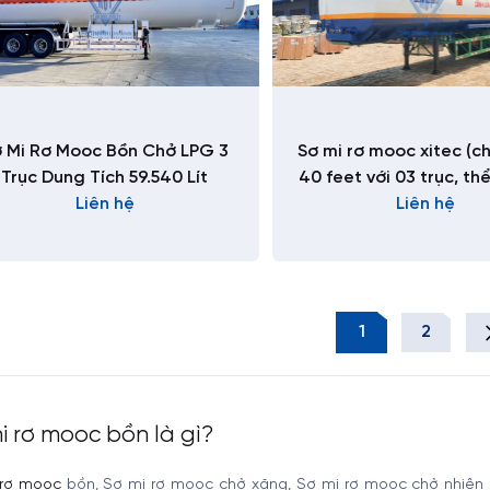
 Mi Rơ Mooc Bồn Chở LPG 3
Sơ mi rơ mooc xitec (c
Trục Dung Tích 59.540 Lít
40 feet với 03 trục, thể
Liên hệ
Liên hệ
m3
1
2
i rơ mooc bồn là gì?
 rơ mooc
bồn, Sơ mi rơ mooc chở xăng, Sơ mi rơ mooc chở nhiên 