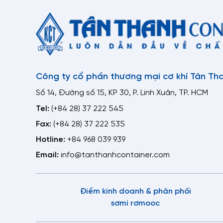
Sơ
ch
Mộ
ho
xe
cả
Công ty cổ phần thương mại cơ khí Tân Th
Số 14, Đường số 15, KP 30, P. Linh Xuân, TP. HCM
Bảng
Tel:
(+84 28) 37 222 545
Sơ mi 
Fax:
(+84 28) 37 222 535
nhất v
Hotline:
+84 968 039 939
Email:
info@tanthanhcontainer.com
Ưu đ
Th
Điểm kinh doanh & phân phối
năn
sơmi rơmooc
Tr