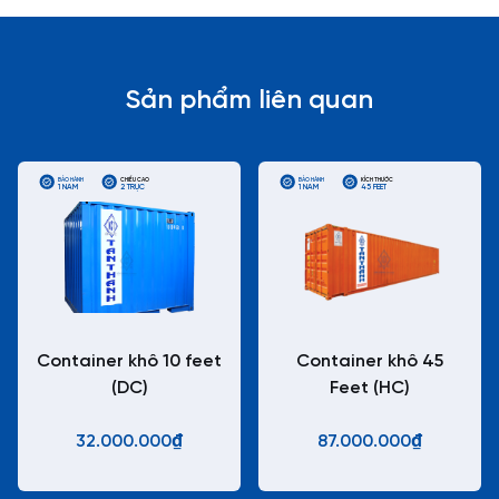
Sản phẩm liên quan
BẢO HÀNH
CHIỀU CAO
BẢO HÀNH
KÍCH THƯỚC
1 NĂM
2 TRỤC
1 NĂM
45 FEET
Container khô 10 feet
Container khô 45
(DC)
Feet (HC)
32.000.000₫
87.000.000₫