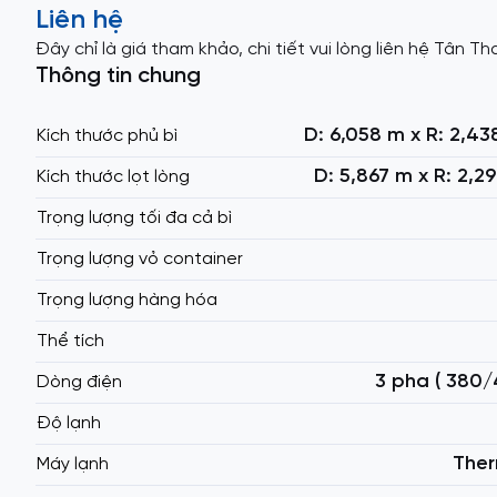
Liên hệ
Đây chỉ là giá tham khảo, chi tiết vui lòng liên hệ Tân T
Thông tin chung
D: 6,058 m x R: 2,43
Kích thước phủ bì
D: 5,867 m x R: 2,2
Kích thước lọt lòng
Trọng lượng tối đa cả bì
Trọng lượng vỏ container
Trọng lượng hàng hóa
Thể tích
3 pha ( 380/
Dòng điện
Độ lạnh
The
Máy lạnh