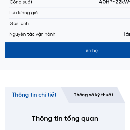
40HP~22kW~(
Công suất
Lưu lượng gió
Gas lạnh
là
Nguyên tắc vận hành
Liên hệ
Thông tin chi tiết
Thông số kỹ thuật
Thông tin tổng quan