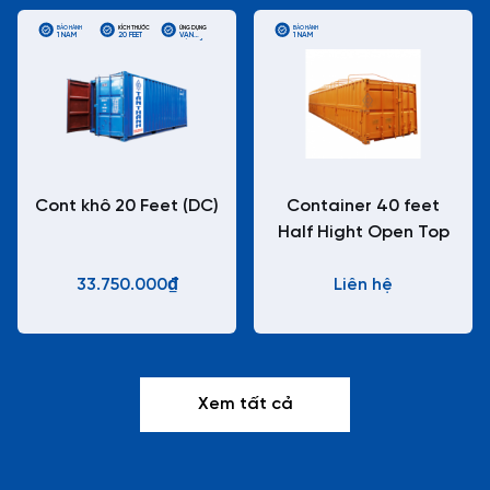
BẢO HÀNH
KÍCH THƯỚC
ỨNG DỤNG
BẢO HÀNH
1 NĂM
20 FEET
VẬN
1 NĂM
CHUYỂN
CONTAINER
TIÊU CHUẨN
Cont khô 20 Feet (DC)
Container 40 feet
Half Hight Open Top
33.750.000₫
Liên hệ
Xem tất cả