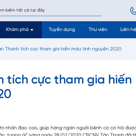
Khám phá
Tuyển dụng
Thư viện
Liên h
n Thanh tích cực tham gia hiến máu tình nguyện 2020
 tích cực tham gia hiến
20
trị nhân đạo cao, giúp hàng ngàn người bệnh có cơ hội đượ
hân, tương ái” sáng ngày 28/02/2020 CBCNV Tân Thanh đã t