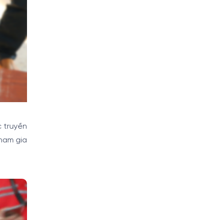
c truyền
ham gia