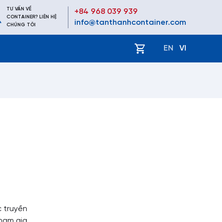
TƯ VẤN VỀ
+84 968 039 939
CONTAINER? LIÊN HỆ
info@tanthanhcontainer.com
CHÚNG TÔI
ệ
EN
VI
c truyền
ham gia