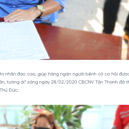
rị nhân đạo cao, giúp hàng ngàn người bệnh có cơ hội đượ
hân, tương ái” sáng ngày 28/02/2020 CBCNV Tân Thanh đã t
 Thủ Đức.