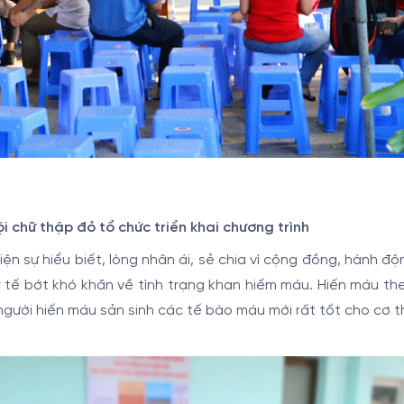
 chữ thập đỏ tổ chức triển khai chương trình
ện sự hiểu biết, lòng nhân ái, sẻ chia vì cộng đồng, hành đ
 tế bớt khó khăn về tình trạng khan hiếm máu. Hiến máu th
người hiến máu sản sinh các tế bào máu mới rất tốt cho cơ t