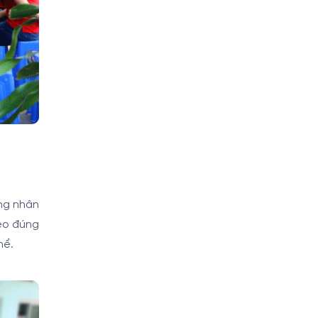
ộng nhân
eo đúng
hể.