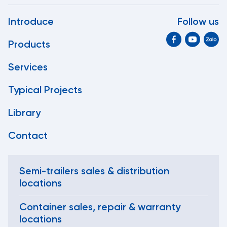
Introduce
Follow us
Products
Services
Typical Projects
Library
Contact
Semi-trailers sales & distribution
locations
Container sales, repair & warranty
locations