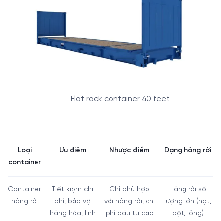
Flat rack container 40 feet
Loại
Ưu điểm
Nhược điểm
Dạng hàng rời
container
Container
Tiết kiệm chi
Chỉ phù hợp
Hàng rời số
hàng rời
phí, bảo vệ
với hàng rời, chi
lượng lớn (hạt,
hàng hóa, linh
phí đầu tư cao
bột, lỏng)