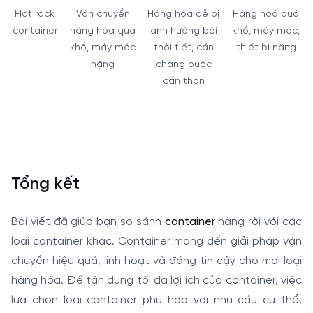
Flat rack
Vận chuyển
Hàng hóa dễ bị
Hàng hoá quá
container
hàng hóa quá
ảnh hưởng bởi
khổ, máy móc,
khổ, máy móc
thời tiết, cần
thiết bị nặng
nặng
chằng buộc
cẩn thận
Tổng kết
Bài viết đã giúp bạn so sánh
container
hàng rời với các
loại container khác. Container mang đến giải pháp vận
chuyển hiệu quả, linh hoạt và đáng tin cậy cho mọi loại
hàng hóa. Để tận dụng tối đa lợi ích của container, việc
lựa chọn loại container phù hợp với nhu cầu cụ thể,