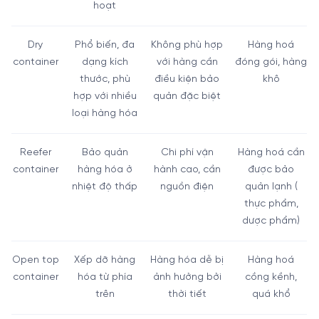
hoạt
Dry
Phổ biến, đa
Không phù hợp
Hàng hoá
container
dạng kích
với hàng cần
đóng gói, hàng
thước, phù
điều kiện bảo
khô
hợp với nhiều
quản đặc biệt
loại hàng hóa
Reefer
Bảo quản
Chi phí vận
Hàng hoá cần
container
hàng hóa ở
hành cao, cần
được bảo
nhiệt độ thấp
nguồn điện
quản lạnh (
thực phẩm,
dược phẩm)
Open top
Xếp dỡ hàng
Hàng hóa dễ bị
Hàng hoá
container
hóa từ phía
ảnh hưởng bởi
cồng kềnh,
trên
thời tiết
quá khổ